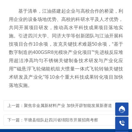
基于清单，江油搭建起企业与高校合作的桥梁，利
用企业的
设备场地优势、高校的科研水平及人才优势，
共同开展项目研发，推动高水平科技成果项目落地实
施。引进四川大学、同济大学等创新团队与江油开展科
技项目合作
10
余项，攻克关键技术难题
50
余项，
“
基于
数字制造的
400GSR8
光模块产业化项目
”“
先进核反应堆
用超洁净高均匀不锈钢关键制备技术研发与产业化应
用
”“
磁悬浮飞轮储能机组大惯量一体式飞轮转轴关键技
术研发及产业化
”
等
10
余个重大科技成果转化项目加快
落地实施。
上一篇：聚焦非金属新材料产业 加快开辟智能发展新赛道
下一篇：平塘县组队赴四川省绵阳市开展招商考察