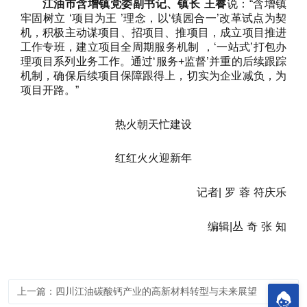
江油市含增镇党委副书记、镇长 王睿
说：“含增镇
牢固树立
‘
项目为王
’
理念，以‘镇园合一’改革试点为契
机，积极主动谋项目、招项目、推项目，成立项目推进
工作专班，建立项目全周期服务机制 ，‘一站式’打包办
理项目系列业务工作。通过‘服务+监督’并重的后续跟踪
机制，确保后续项目保障跟得上，切实为企业减负，为
项目开路。”
热火朝天忙建设
红红火火迎新年
记者|
罗 蓉 符庆乐
编辑|丛 奇 张 知
上一篇：四川江油碳酸钙产业的高新材料转型与未来展望