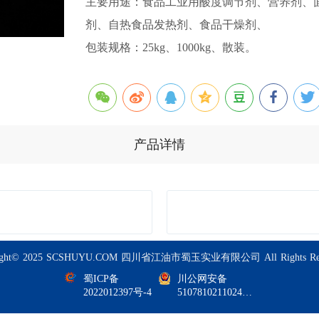
主要用途：食品工业用酸度调节剂、营养剂、
剂、自热食品发热剂、食品干燥剂、

包装规格：25kg、1000kg、散装。
产品详情
right© 2025 SCSHUYU.COM 四川省江油市蜀玉实业有限公司 All Rights Rese
蜀ICP备
川公网安备
2022012397号-4
51078102110248
号